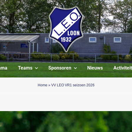
mma
Teams
Sponsoren
Nieuws
Activite
Home
»
VV LEO VR1 seizoen 2026