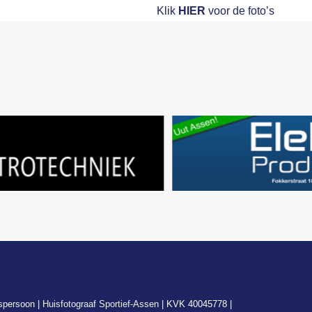
Klik
HIER
voor de foto’s
spersoon |
Huisfotograaf Sportief-Assen
| KVK 40045778 |