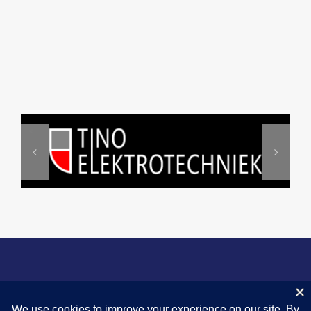
© 2024 |
Privacyverklaring
|
Fairness
|
Omgangsregels
|