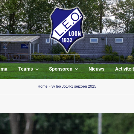
mma
Teams
Sponsoren
Nieuws
Activite
Home
»
vv leo Jo14-1 seizoen 2025