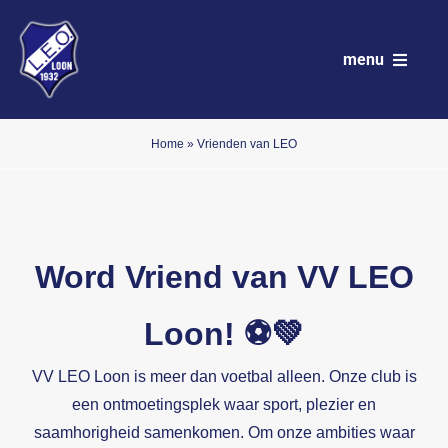
Ga
naar
menu
inhoud
VV LEO
Home
»
Vrienden van LEO
Club
Wedstrijdprogramma
Word Vriend van VV LEO
Teams
Loon! ⚽💚
Sponsoren
VV LEO Loon is meer dan voetbal alleen. Onze club is
Nieuws
een ontmoetingsplek waar sport, plezier en
saamhorigheid samenkomen. Om onze ambities waar
Activiteitenkalender