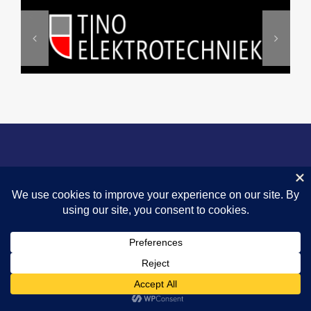
© 2024 |
Privacyverklaring
|
Fairness
|
Omgangsregels
|
Vertrouwenspersoon |
Huisfotograaf Sportief-Assen
| KVK 40045778 |
Wedstrijdzaken 06-39789707