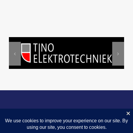
© 2024 |
Privacyverklaring
|
Fairness
|
Omgangsregels
|
Vertrouwenspersoon |
Huisfotograaf Sportief-Assen
| KVK 40045778 |