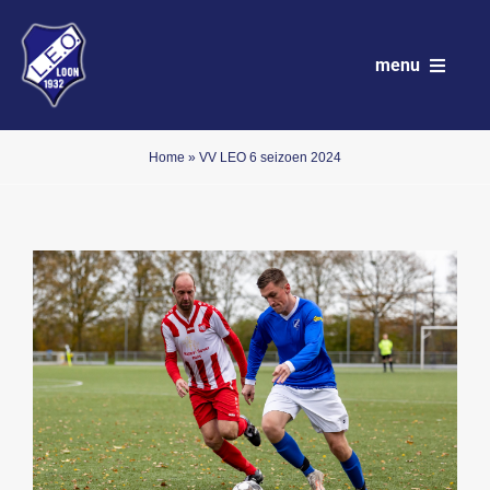
Ga
naar
menu
inhoud
VV LEO
Home
»
VV LEO 6 seizoen 2024
Club
Wedstrijdprogramma
Teams
Sponsoren
Nieuws
Activiteitenkalender