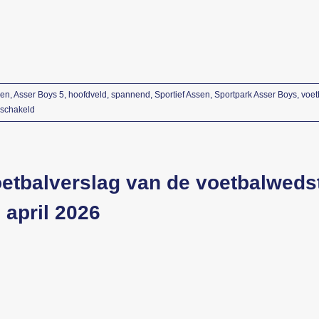
sen
,
Asser Boys 5
,
hoofdveld
,
spannend
,
Sportief Assen
,
Sportpark Asser Boys
,
voet
voor
eschakeld
Asser
Boys
5
houdt
etbalverslag van de voetbalweds
de
punten
 april 2026
in
Assen
tegen
VV
LEO
5