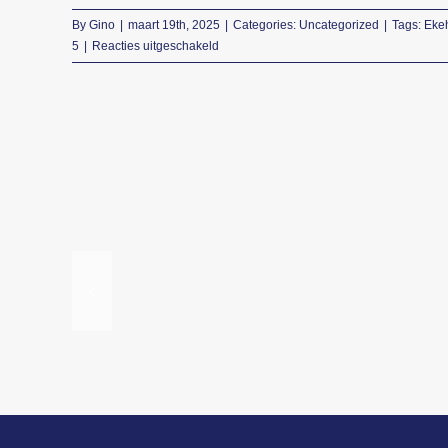
By
Gino
|
maart 19th, 2025
|
Categories:
Uncategorized
|
Tags:
Eke
voor
5
|
Reacties uitgeschakeld
SVDB
1
vs
VV
LEO
5
16
maart
2025