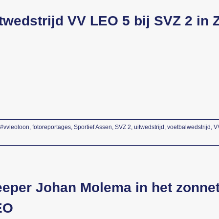
twedstrijd VV LEO 5 bij SVZ 2 in
#vvleoloon
,
fotoreportages
,
Sportief Assen
,
SVZ 2
,
uitwedstrijd
,
voetbalwedstrijd
,
V
eper Johan Molema in het zonnet
EO