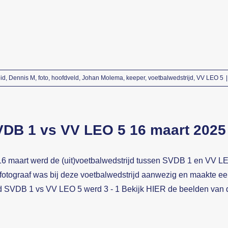
id
,
Dennis M
,
foto
,
hoofdveld
,
Johan Molema
,
keeper
,
voetbalwedstrijd
,
VV LEO 5
|
DB 1 vs VV LEO 5 16 maart 2025
6 maart werd de (uit)voetbalwedstrijd tussen SVDB 1 en VV L
fotograaf was bij deze voetbalwedstrijd aanwezig en maakte ee
 SVDB 1 vs VV LEO 5 werd 3 - 1 Bekijk HIER de beelden van d