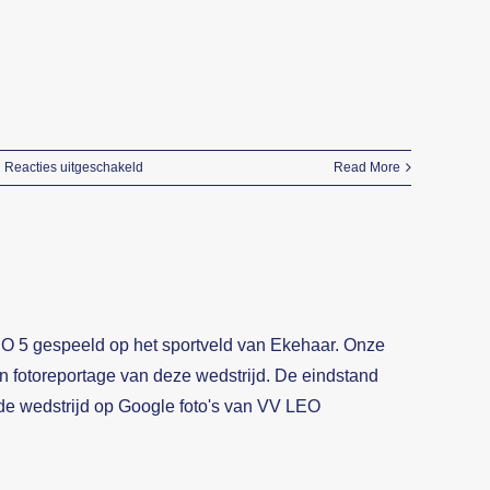
voor
Reacties uitgeschakeld
Read More
Keeper
Johan
Molema
in
het
zonnetje
gezet
EO 5 gespeeld op het sportveld van Ekehaar. Onze
na
afscheid
n fotoreportage van deze wedstrijd. De eindstand
VV
e wedstrijd op Google foto's van VV LEO
LEO