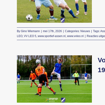
punten in Assen tegen
VV LEO 5
Nieuws
By
Gino Wiemann
|
mei 17th, 2026
|
Categories:
Nieuws
|
Tags:
As
LEO
,
VV LEO 5
,
www.sportief-assen.nl
,
www.vvleo.nl
|
Reacties uitg
Vo
19
Voetbalverslag van de
voetbalwedstrijd VV
LEO 5 – SVDB 1 op 19
april 2026
Nieuws