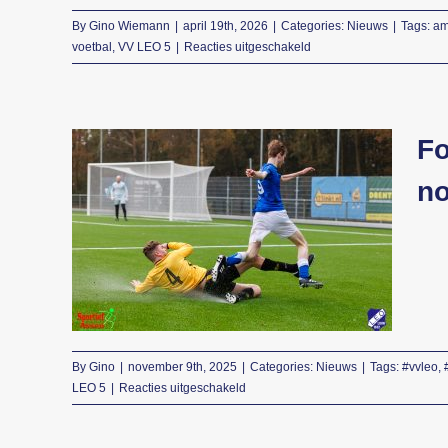
By
Gino Wiemann
|
april 19th, 2026
|
Categories:
Nieuws
|
Tags:
am
voor
voetbal
,
VV LEO 5
|
Reacties uitgeschakeld
Voetbalverslag
van
de
voetbalwedstrijd
Fo
VV
LEO
n
Fotoverslag
5
–
voetbalwedstrijd VV
SVDB
LEO 5 vs Beilen 4 op 9
1
op
november 2025
19
april
Nieuws
2026
By
Gino
|
november 9th, 2025
|
Categories:
Nieuws
|
Tags:
#vvleo
,
voor
LEO 5
|
Reacties uitgeschakeld
Fotoverslag
voetbalwedstrijd