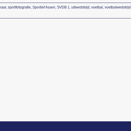
haar
,
sportfotografie
,
Sportief Assen
,
SVDB 1
,
uitwedstrijd
,
voetbal
,
voetbalwedstrijd