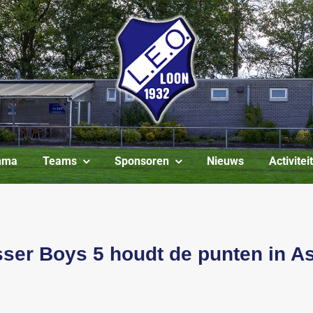
mma
Teams
Sponsoren
Nieuws
Activite
ser Boys 5 houdt de punten in A