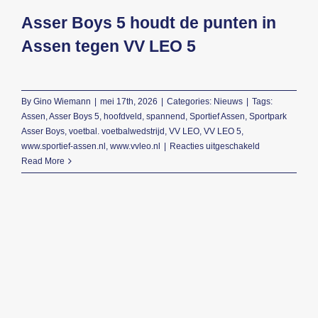
Asser Boys 5 houdt de punten in
Beeldbank
Assen tegen VV LEO 5
Contact
By
Gino Wiemann
|
mei 17th, 2026
|
Categories:
Nieuws
|
Tags:
Assen
,
Asser Boys 5
,
hoofdveld
,
spannend
,
Sportief Assen
,
Sportpark
Asser Boys
,
voetbal. voetbalwedstrijd
,
VV LEO
,
VV LEO 5
,
voor
www.sportief-assen.nl
,
www.vvleo.nl
|
Reacties uitgeschakeld
Asser
Read More
Boys
5
houdt
de
punten
in
Assen
tegen
VV
LEO