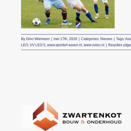
punten in Assen tegen
VV LEO 5
Nieuws
By
Gino Wiemann
|
mei 17th, 2026
|
Categories:
Nieuws
|
Tags:
As
LEO
,
VV LEO 5
,
www.sportief-assen.nl
,
www.vvleo.nl
|
Reacties uitg