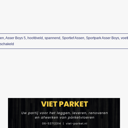
sen
,
Asser Boys 5
,
hoofdveld
,
spannend
,
Sportief Assen
,
Sportpark Asser Boys
,
voet
voor
eschakeld
Asser
Boys
5
houdt
de
punten
in
Assen
tegen
VV
LEO
5