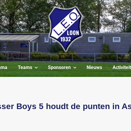
mma
Teams
Sponsoren
Nieuws
Activite
ser Boys 5 houdt de punten in A