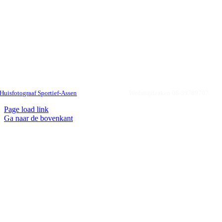
© 2024 |
Privacyverklaring
|
Fairness
|
Omgangsregels
|
Vertrouwenspersoon |
Huisfotograaf Sportief-Assen
| KVK 40045778 |
Wedstrijdzaken 06-39789707
Page load link
Ga naar de bovenkant