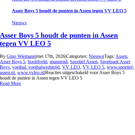
Asser Boys 5 houdt de punten in Assen tegen VV LEO 5
Nieuws
Asser Boys 5 houdt de punten in Assen
tegen VV LEO 5
By
Gino Wiemann
|
mei 17th, 2026
|
Categories:
Nieuws
|
Tags:
Assen
,
Asser Boys 5
,
hoofdveld
,
spannend
,
Sportief Assen
,
Sportpark Asser
Boys
,
voetbal. voetbalwedstrijd
,
VV LEO
,
VV LEO 5
,
www.sportief-
assen.nl
,
www.vvleo.nl
|
Reacties uitgeschakeld
voor Asser Boys 5
houdt de punten in Assen tegen VV LEO 5
Read More