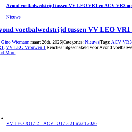
Avond voetbalwedstrijd tussen VV LEO VR1 en ACV VR3 op 
Nieuws
vond voetbalwedstrijd tussen VV LEO VR1
y
Gino Wiemann
|
maart 26th, 2026
|
Categories:
Nieuws
|
Tags:
ACV VR3
R1
,
VV LEO Vrouwen 1
|
Reacties uitgeschakeld
voor Avond voetbalw
ad More
VV LEO JO17-2 – ACV JO17-3 21 maart 2026