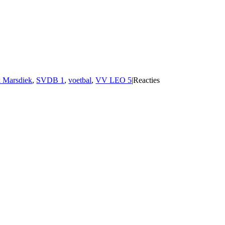
k Marsdiek
,
SVDB 1
,
voetbal
,
VV LEO 5
|
Reacties