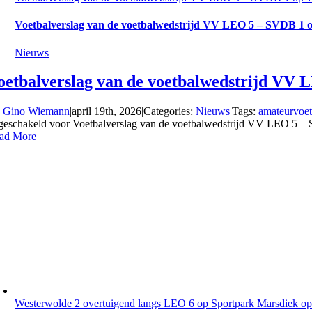
Voetbalverslag van de voetbalwedstrijd VV LEO 5 – SVDB 1 o
Nieuws
oetbalverslag van de voetbalwedstrijd VV 
y
Gino Wiemann
|
april 19th, 2026
|
Categories:
Nieuws
|
Tags:
amateurvoet
tgeschakeld
voor Voetbalverslag van de voetbalwedstrijd VV LEO 5 –
ad More
Westerwolde 2 overtuigend langs LEO 6 op Sportpark Marsdiek op 