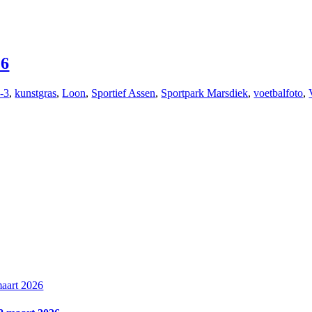
26
-3
,
kunstgras
,
Loon
,
Sportief Assen
,
Sportpark Marsdiek
,
voetbalfoto
,
aart 2026