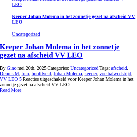
LEO
Keeper Johan Molema in het zonnetje gezet na afscheid VV
LEO
Uncategorized
Keeper Johan Molema in het zonnetje
gezet na afscheid VV LEO
By
Gino
|
mei 20th, 2025
|
Categories:
Uncategorized
|
Tags:
afscheid
,
Dennis M
,
foto
,
hoofdveld
,
Johan Molema
,
keeper
,
voetbalwedstrijd
,
VV LEO 5
|
Reacties uitgeschakeld
voor Keeper Johan Molema in het
zonnetje gezet na afscheid VV LEO
Read More