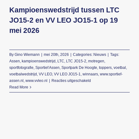
Kampioenswedstrijd tussen LTC
Beeldbank
JO15-2 en VV LEO JO15-1 op 19
mei 2026
Contact
By
Gino Wiemann
|
mei 20th, 2026
|
Categories:
Nieuws
|
Tags:
Assen
,
kampioenswedstrijd
,
LTC
,
LTC JO15-2
,
motregen
,
sportfotografie
,
Sportief Assen
,
Sportpark De Hoogte
,
toppers
,
voetbal
,
voetbalwedstrijd
,
VV LEO
,
VV LEO JO15-1
,
winnaars
,
www.sportief-
voor
assen.nl
,
www.vvleo.nl
|
Reacties uitgeschakeld
Kampioenswedstrijd
Read More
tussen
LTC
JO15-
2
en
VV
LEO
JO15-