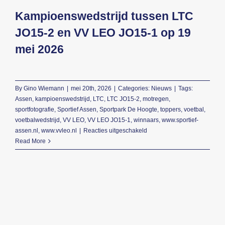
Kampioenswedstrijd tussen LTC
Beeldbank
JO15-2 en VV LEO JO15-1 op 19
mei 2026
Contact
By
Gino Wiemann
|
mei 20th, 2026
|
Categories:
Nieuws
|
Tags:
Assen
,
kampioenswedstrijd
,
LTC
,
LTC JO15-2
,
motregen
,
sportfotografie
,
Sportief Assen
,
Sportpark De Hoogte
,
toppers
,
voetbal
,
voetbalwedstrijd
,
VV LEO
,
VV LEO JO15-1
,
winnaars
,
www.sportief-
voor
assen.nl
,
www.vvleo.nl
|
Reacties uitgeschakeld
Kampioenswedstrijd
Read More
tussen
LTC
JO15-
2
en
VV
LEO
JO15-