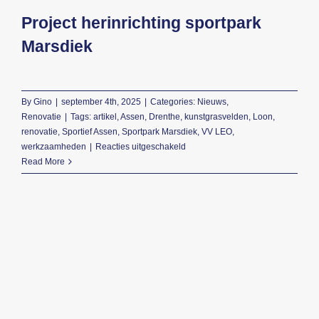
Project herinrichting sportpark
Beeldbank
Marsdiek
Contact
By
Gino
|
september 4th, 2025
|
Categories:
Nieuws
,
Renovatie
|
Tags:
artikel
,
Assen
,
Drenthe
,
kunstgrasvelden
,
Loon
,
renovatie
,
Sportief Assen
,
Sportpark Marsdiek
,
VV LEO
,
voor
werkzaamheden
|
Reacties uitgeschakeld
Project
Read More
herinrichting
sportpark
Marsdiek