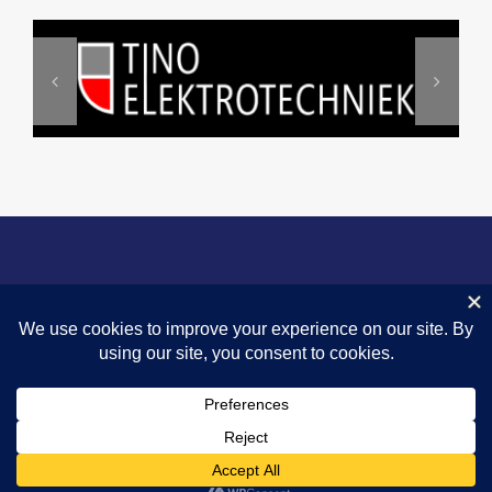
© 2024 |
Privacyverklaring
|
Fairness
|
Omgangsregels
|
Vertrouwenspersoon |
Huisfotograaf Sportief-Assen
| KVK 40045778 |
Wedstrijdzaken 06-39789707