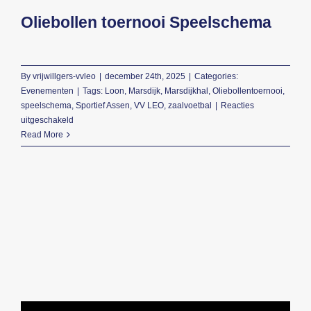
Oliebollen toernooi Speelschema
Beeldbank
Contact
By
vrijwillgers-vvleo
|
december 24th, 2025
|
Categories:
Evenementen
|
Tags:
Loon
,
Marsdijk
,
Marsdijkhal
,
Oliebollentoernooi
,
speelschema
,
Sportief Assen
,
VV LEO
,
zaalvoetbal
|
Reacties
voor
uitgeschakeld
Oliebollen
Read More
toernooi
Speelschema