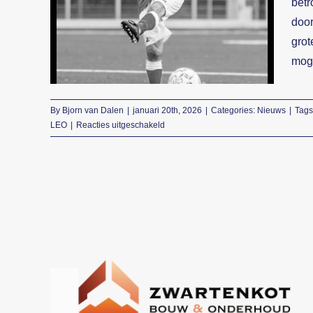
betr
Overlijden Alex Teuben
door
Nieuws
grot
moge
By
Bjorn van Dalen
|
januari 20th, 2026
|
Categories:
Nieuws
|
Tags
voor
LEO
|
Reacties uitgeschakeld
Overlijden
Alex
Teuben