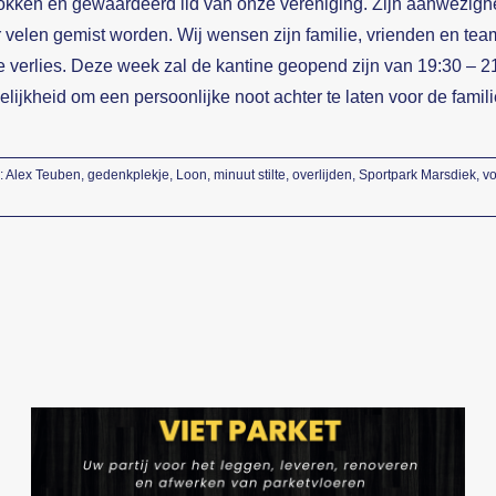
okken en gewaardeerd lid van onze vereniging. Zijn aanwezighe
 velen gemist worden. Wij wensen zijn familie, vrienden en team
e verlies. Deze week zal de kantine geopend zijn van 19:30 – 21
lijkheid om een persoonlijke noot achter te laten voor de fami
:
Alex Teuben
,
gedenkplekje
,
Loon
,
minuut stilte
,
overlijden
,
Sportpark Marsdiek
,
vo