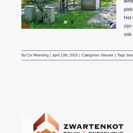
terr
19 mei a.s.
plek
Het 
Nieuws
zijn
ook 
By
Cor Weersing
|
april 13th, 2025
|
Categories:
Nieuws
|
Tags:
bes