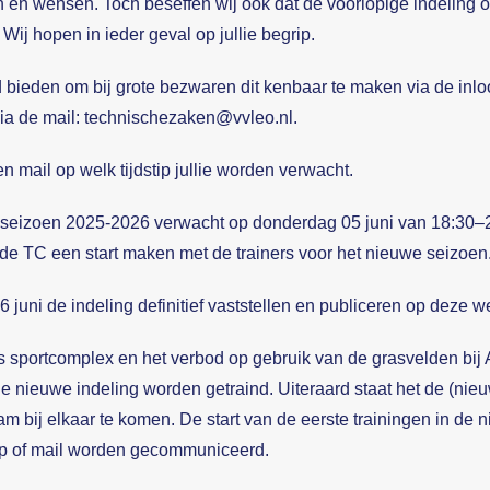
en en wensen. Toch beseffen wij ook dat de voorlopige indeling o
Wij hopen in ieder geval op jullie begrip.
d bieden om bij grote bezwaren dit kenbaar te maken via de inl
ia de mail:
technischezaken@vvleo.nl
.
n mail op welk tijdstip jullie worden verwacht.
t seizoen 2025-2026 verwacht op donderdag 05 juni van 18:30–
 de TC een start maken met de trainers voor het nieuwe seizoen
 juni de indeling definitief vaststellen en publiceren op deze w
sportcomplex en het verbod op gebruik van de grasvelden bij As
e nieuwe indeling worden getraind. Uiteraard staat het de (nieuw
m bij elkaar te komen. De start van de eerste trainingen in de n
app of mail worden gecommuniceerd.