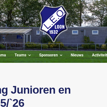
mma
Teams
Sponsoren
Nieuws
Activite
ng Junioren en
5/`26