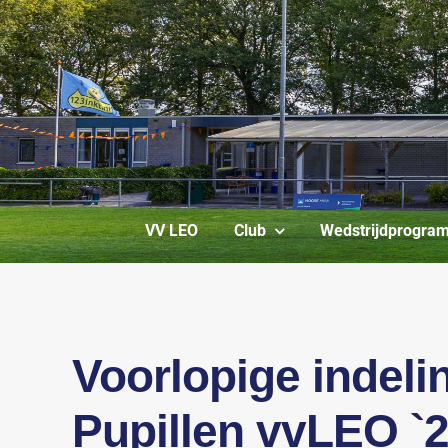
Ga
naar
inhoud
VV LEO
Club
Wedstrijdprogra
Voorlopige indeli
Pupillen vvLEO `2