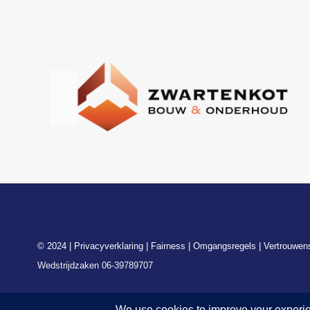
© 2024 |
Privacyverklaring
|
Fairness
|
Omgangsregels
|
Vertrouwen
Wedstrijdzaken 06-39789707