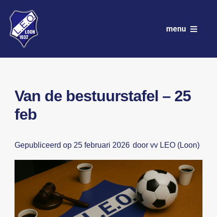
Ga
naar
menu
inhoud
VV LEO
Club
Van de bestuurstafel – 25
feb
Wedstrijdprogramma
Teams
Gepubliceerd op 25 februari 2026
door vv LEO (Loon)
Sponsoren
Nieuws
Activiteitenkalender