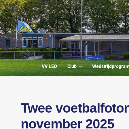
Ga
naar
inhoud
VV LEO
Club
Wedstrijdprogra
Twee voetbalfoto
november 2025