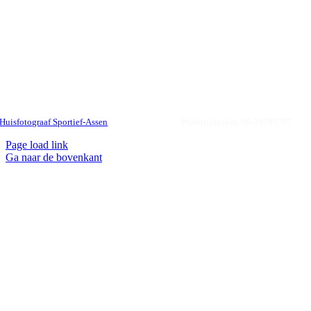
© 2024 |
Privacyverklaring
|
Fairness
|
Omgangsregels
|
Vertrouwenspersoon |
Huisfotograaf Sportief-Assen
| KVK 40045778 |
Wedstrijdzaken 06-39789707
Page load link
Ga naar de bovenkant