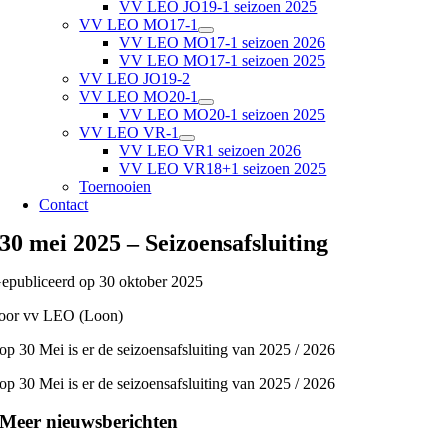
VV LEO JO19-1 seizoen 2025
VV LEO MO17-1
VV LEO MO17-1 seizoen 2026
VV LEO MO17-1 seizoen 2025
VV LEO JO19-2
VV LEO MO20-1
VV LEO MO20-1 seizoen 2025
VV LEO VR-1
VV LEO VR1 seizoen 2026
VV LEO VR18+1 seizoen 2025
Toernooien
Contact
30 mei 2025 – Seizoensafsluiting
epubliceerd op 30 oktober 2025
oor vv LEO (Loon)
op 30 Mei is er de seizoensafsluiting van 2025 / 2026
op 30 Mei is er de seizoensafsluiting van 2025 / 2026
Meer nieuwsberichten