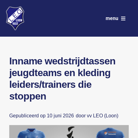
Ga
naar
menu
inhoud
VV LEO
Club
Inname wedstrijdtassen
jeugdteams en kleding
Wedstrijdprogramma
leiders/trainers die
Teams
stoppen
Sponsoren
Gepubliceerd op 10 juni 2026
door vv LEO (Loon)
Nieuws
Activiteitenkalender