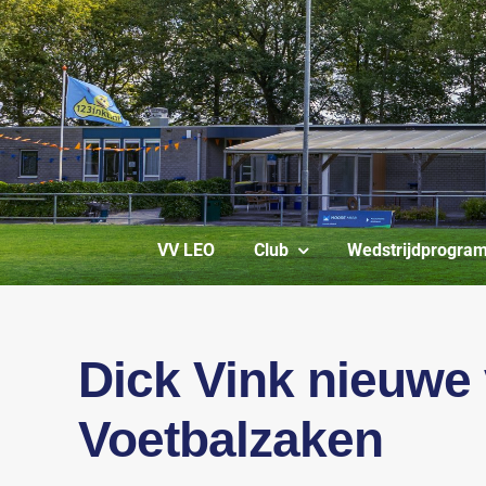
Ga
naar
inhoud
VV LEO
Club
Wedstrijdprogra
Dick Vink nieuwe 
Voetbalzaken