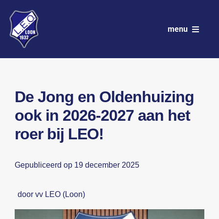
Ga
naar
menu
inhoud
VV LEO
Club
De Jong en Oldenhuizing
ook in 2026-2027 aan het
Wedstrijdprogramma
roer bij LEO!
Teams
Gepubliceerd op 19 december 2025
Sponsoren
Nieuws
door vv LEO (Loon)
Activiteitenkalender