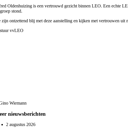
fred Oldenhuizing is een vertrouwd gezicht binnen LEO. Een echte LEO-ma
 groep stond.
 zijn ontzettend blij met deze aanstelling en kijken met vertrouwen uit 
stuur vvLEO
Gino Wiemann
er nieuwsberichten
2 augustus 2026