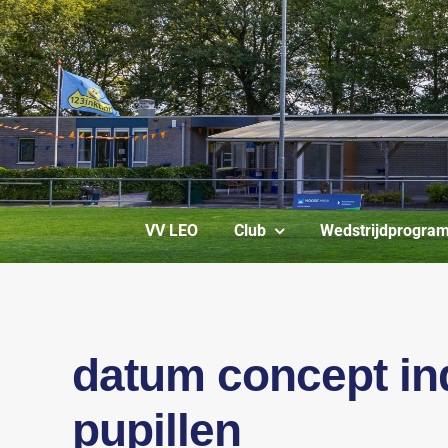
Ga
naar
inhoud
VV LEO
Club
Wedstrijdprogra
datum concept in
pupillen