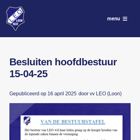
Ga
naar
menu
inhoud
VV LEO
Club
Besluiten hoofdbestuur
15-04-25
Wedstrijdprogramma
Teams
Gepubliceerd op 16 april 2025
door vv LEO (Loon)
Sponsoren
Nieuws
Activiteitenkalender