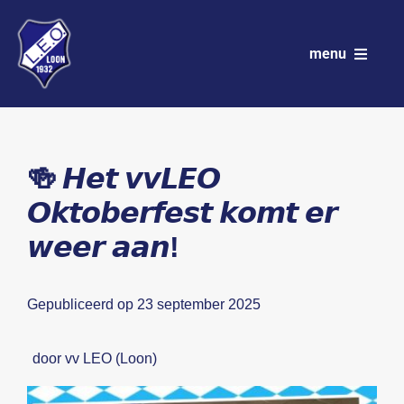
Ga
naar
menu
inhoud
VV LEO
Club
🍻 𝙃𝙚𝙩 𝙫𝙫𝙇𝙀𝙊
𝙊𝙠𝙩𝙤𝙗𝙚𝙧𝙛𝙚𝙨𝙩 𝙠𝙤𝙢𝙩 𝙚𝙧
Wedstrijdprogramma
𝙬𝙚𝙚𝙧 𝙖𝙖𝙣!
Teams
Gepubliceerd op 23 september 2025
Sponsoren
Nieuws
door vv LEO (Loon)
Activiteitenkalender