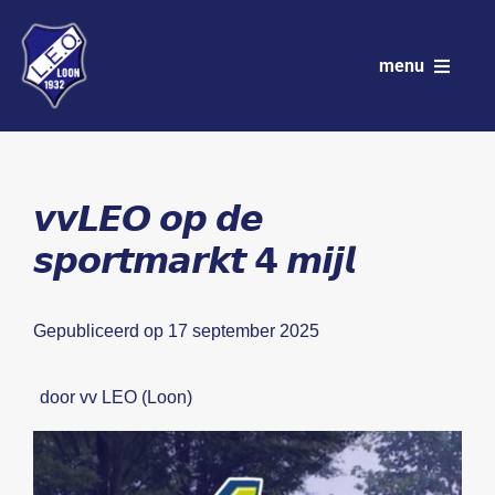
Ga
naar
menu
inhoud
VV LEO
Club
𝙫𝙫𝙇𝙀𝙊 𝙤𝙥 𝙙𝙚
𝙨𝙥𝙤𝙧𝙩𝙢𝙖𝙧𝙠𝙩 𝟰 𝙢𝙞𝙟𝙡
Wedstrijdprogramma
Teams
Gepubliceerd op 17 september 2025
Sponsoren
door vv LEO (Loon)
Nieuws
Activiteitenkalender